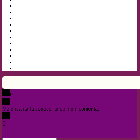
0
Me encantaría conocer tu opinión, comenta.
x
(
)
x
|
Responder