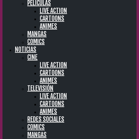
PELÍCULAS
LIVE ACTION
CARTOONS
ANIMES
MANGAS
COMICS
NOTICIAS
CINE
LIVE ACTION
CARTOONS
ANIMES
TELEVISIÓN
LIVE ACTION
CARTOONS
ANIMES
REDES SOCIALES
COMICS
MANGAS