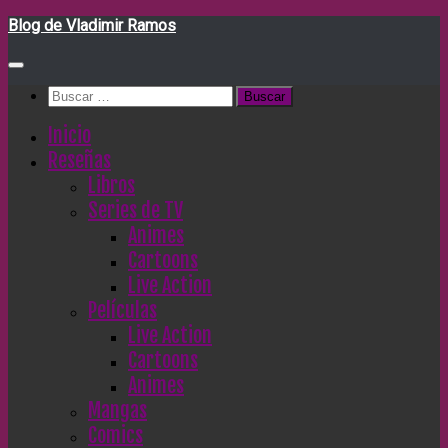
Saltar
Blog de Vladimir Ramos
al
contenido
Buscar:
Inicio
Reseñas
Libros
Series de TV
Animes
Cartoons
Live Action
Películas
Live Action
Cartoons
Animes
Mangas
Comics