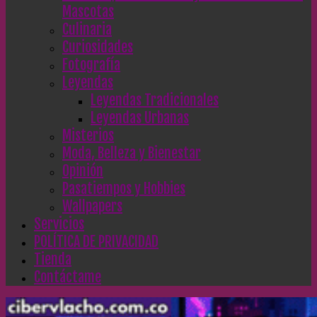
Mascotas
Culinaria
Curiosidades
Fotografía
Leyendas
Leyendas Tradicionales
Leyendas Urbanas
Misterios
Moda, Belleza y Bienestar
Opinión
Pasatiempos y Hobbies
Wallpapers
Servicios
POLÍTICA DE PRIVACIDAD
Tienda
Contáctame