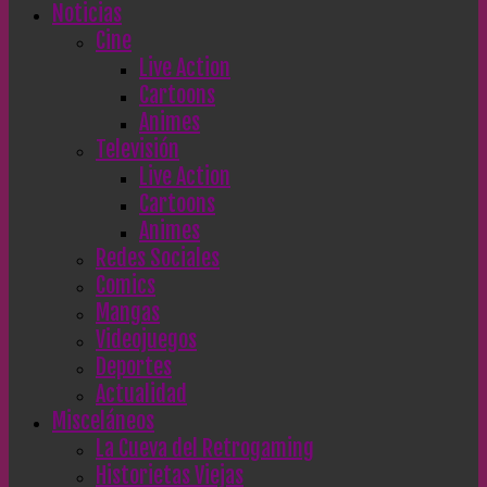
Noticias
Cine
Live Action
Cartoons
Animes
Televisión
Live Action
Cartoons
Animes
Redes Sociales
Comics
Mangas
Videojuegos
Deportes
Actualidad
Misceláneos
La Cueva del Retrogaming
Historietas Viejas