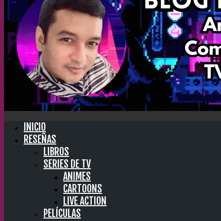
INICIO
RESEÑAS
LIBROS
SERIES DE TV
ANIMES
CARTOONS
LIVE ACTION
PELÍCULAS