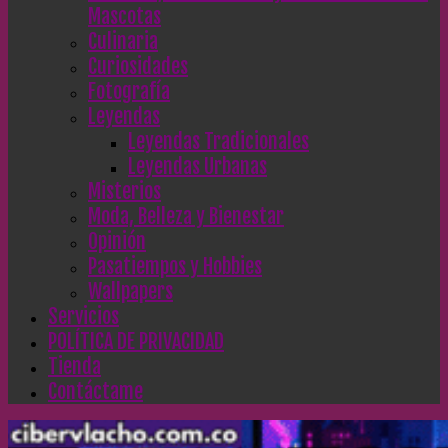
Mascotas
Culinaria
Curiosidades
Fotografía
Leyendas
Leyendas Tradicionales
Leyendas Urbanas
Misterios
Moda, Belleza y Bienestar
Opinión
Pasatiempos y Hobbies
Wallpapers
Servicios
POLÍTICA DE PRIVACIDAD
Tienda
Contáctame