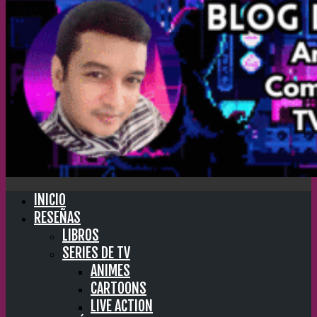
INICIO
RESEÑAS
LIBROS
SERIES DE TV
ANIMES
CARTOONS
LIVE ACTION