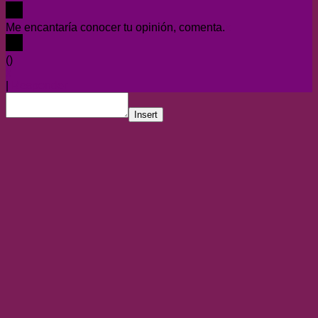
Me encantaría conocer tu opinión, comenta.
x
(
)
x
|
Responder
Insert