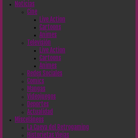
Noticias
Cine
Live Action
Cartoons
Animes
Televisión
Live Action
Cartoons
Animes
Redes Sociales
Comics
Mangas
Videojuegos
Deportes
Actualidad
Misceláneos
La Cueva del Retrogaming
Historietas Viejas