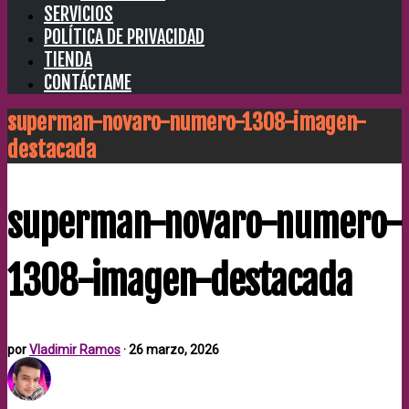
SERVICIOS
POLÍTICA DE PRIVACIDAD
TIENDA
CONTÁCTAME
superman-novaro-numero-1308-imagen-
destacada
superman-novaro-numero-
1308-imagen-destacada
por
Vladimir Ramos
·
26 marzo, 2026