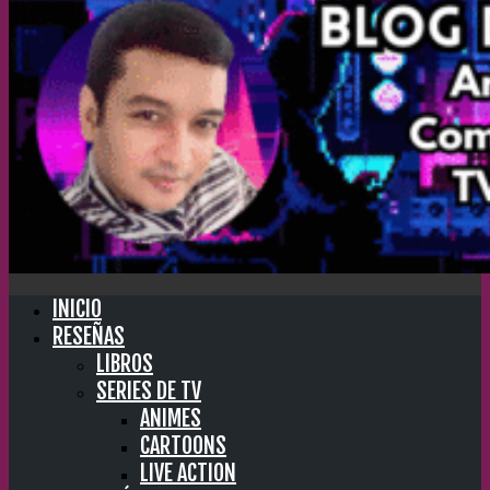
INICIO
RESEÑAS
LIBROS
SERIES DE TV
ANIMES
CARTOONS
LIVE ACTION