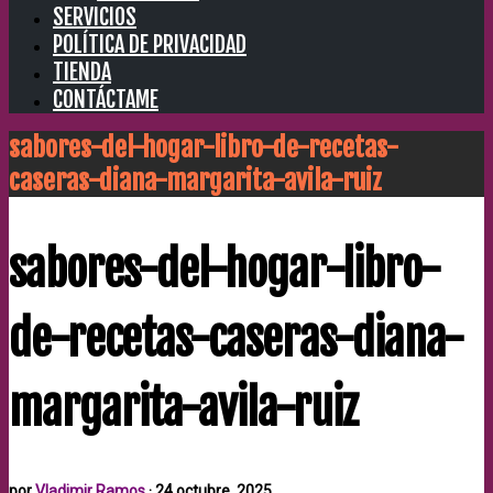
SERVICIOS
POLÍTICA DE PRIVACIDAD
TIENDA
CONTÁCTAME
sabores-del-hogar-libro-de-recetas-
caseras-diana-margarita-avila-ruiz
sabores-del-hogar-libro-
de-recetas-caseras-diana-
margarita-avila-ruiz
por
Vladimir Ramos
·
24 octubre, 2025