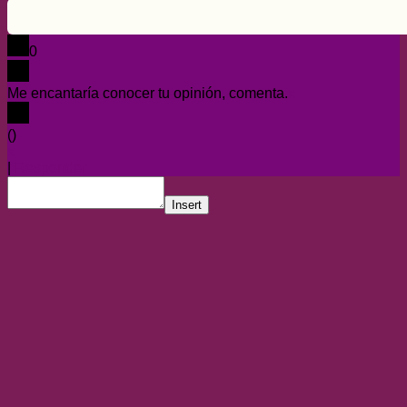
0
Me encantaría conocer tu opinión, comenta.
x
(
)
x
|
Responder
Insert