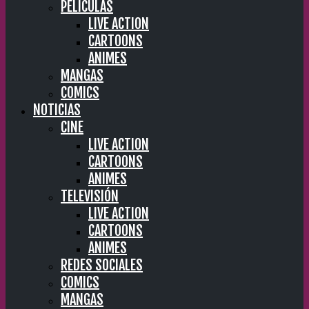
PELÍCULAS
LIVE ACTION
CARTOONS
ANIMES
MANGAS
COMICS
NOTICIAS
CINE
LIVE ACTION
CARTOONS
ANIMES
TELEVISIÓN
LIVE ACTION
CARTOONS
ANIMES
REDES SOCIALES
COMICS
MANGAS