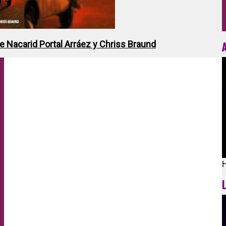
de Nacarid Portal Arráez y Chriss Braund
H