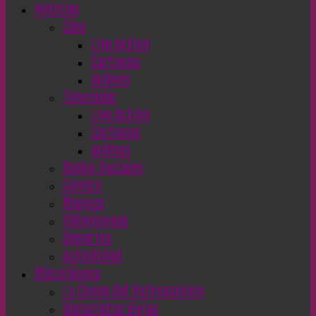
Noticias
Cine
Live Action
Cartoons
Animes
Televisión
Live Action
Cartoons
Animes
Redes Sociales
Comics
Mangas
Videojuegos
Deportes
Actualidad
Misceláneos
La Cueva del Retrogaming
Historietas Viejas