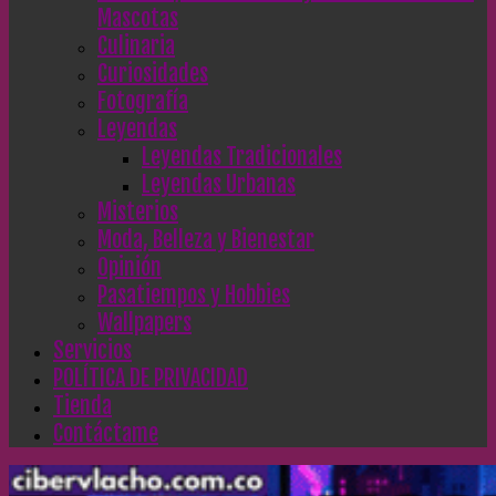
Mascotas
Culinaria
Curiosidades
Fotografía
Leyendas
Leyendas Tradicionales
Leyendas Urbanas
Misterios
Moda, Belleza y Bienestar
Opinión
Pasatiempos y Hobbies
Wallpapers
Servicios
POLÍTICA DE PRIVACIDAD
Tienda
Contáctame