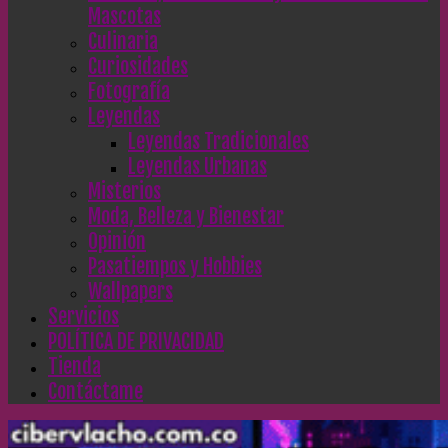
Mascotas
Culinaria
Curiosidades
Fotografía
Leyendas
Leyendas Tradicionales
Leyendas Urbanas
Misterios
Moda, Belleza y Bienestar
Opinión
Pasatiempos y Hobbies
Wallpapers
Servicios
POLÍTICA DE PRIVACIDAD
Tienda
Contáctame