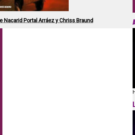
de Nacarid Portal Arráez y Chriss Braund
H