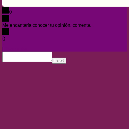
0
Me encantaría conocer tu opinión, comenta.
x
(
)
x
|
Responder
Insert