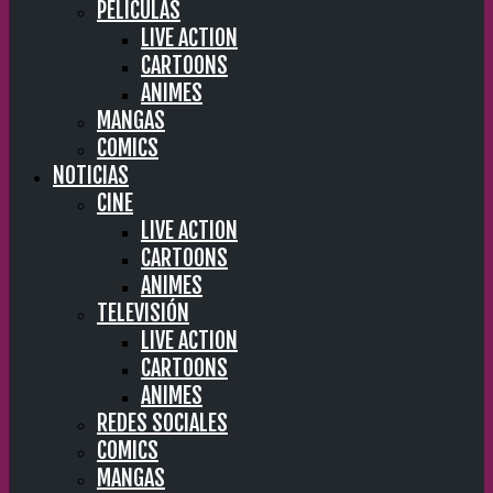
PELÍCULAS
LIVE ACTION
CARTOONS
ANIMES
MANGAS
COMICS
NOTICIAS
CINE
LIVE ACTION
CARTOONS
ANIMES
TELEVISIÓN
LIVE ACTION
CARTOONS
ANIMES
REDES SOCIALES
COMICS
MANGAS