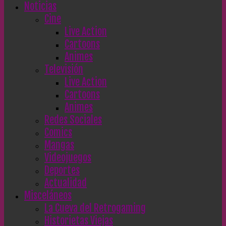
Noticias
Cine
Live Action
Cartoons
Animes
Televisión
Live Action
Cartoons
Animes
Redes Sociales
Comics
Mangas
Videojuegos
Deportes
Actualidad
Misceláneos
La Cueva del Retrogaming
Historietas Viejas