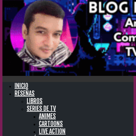
INICIO
RESEÑAS
LIBROS
SERIES DE TV
ANIMES
CARTOONS
LIVE ACTION