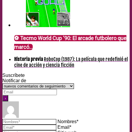
⚽ Tecmo World Cup '90: El arcade futbolero que
marcó…
Historia previa
RoboCop (1987): La película que redefinió el
cine de acción y ciencia ficción
Suscríbete
Notificar de
Nombres*
Email*