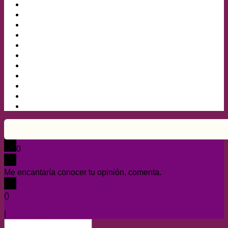
0
Me encantaría conocer tu opinión, comenta.
x
(
)
x
|
Responder