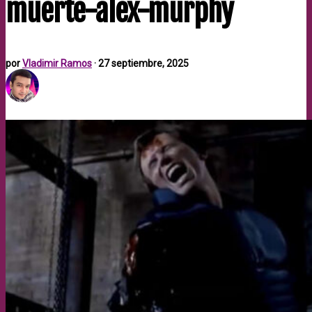
muerte-alex-murphy
por
Vladimir Ramos
·
27 septiembre, 2025