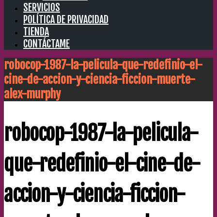
SERVICIOS
POLÍTICA DE PRIVACIDAD
TIENDA
CONTÁCTAME
robocop-1987-la-pelicula-que-redefinio-el-
cine-de-accion-y-ciencia-ficcion-muerte-
alex-murphy
robocop-1987-la-pelicula-
que-redefinio-el-cine-de-
accion-y-ciencia-ficcion-