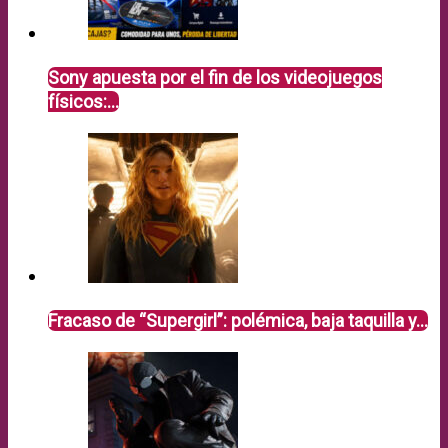
Sony apuesta por el fin de los videojuegos
físicos:…
Fracaso de “Supergirl”: polémica, baja taquilla y…