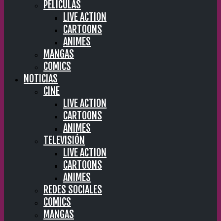
PELÍCULAS
LIVE ACTION
CARTOONS
ANIMES
MANGAS
COMICS
NOTICIAS
CINE
LIVE ACTION
CARTOONS
ANIMES
TELEVISIÓN
LIVE ACTION
CARTOONS
ANIMES
REDES SOCIALES
COMICS
MANGAS