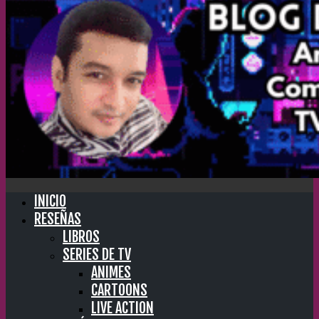
INICIO
RESEÑAS
LIBROS
SERIES DE TV
ANIMES
CARTOONS
LIVE ACTION