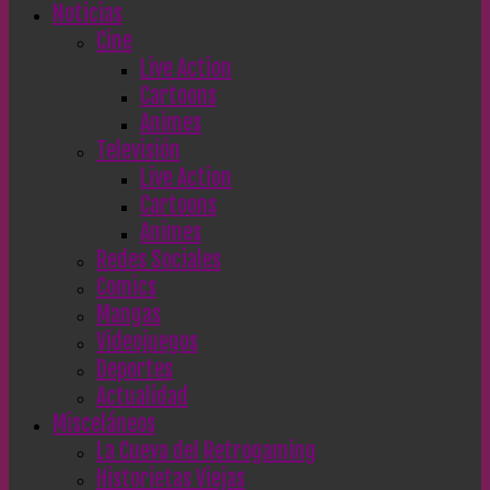
Noticias
Cine
Live Action
Cartoons
Animes
Televisión
Live Action
Cartoons
Animes
Redes Sociales
Comics
Mangas
Videojuegos
Deportes
Actualidad
Misceláneos
La Cueva del Retrogaming
Historietas Viejas