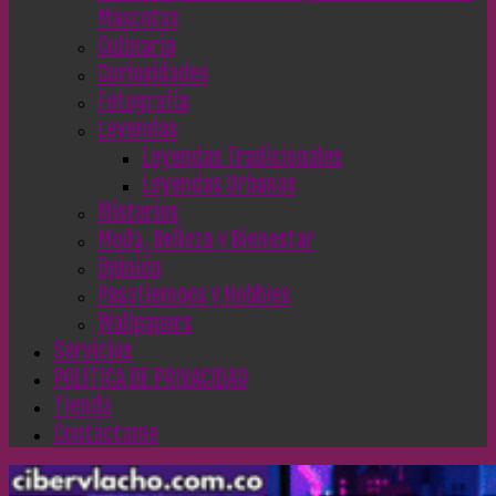
Mascotas
Culinaria
Curiosidades
Fotografía
Leyendas
Leyendas Tradicionales
Leyendas Urbanas
Misterios
Moda, Belleza y Bienestar
Opinión
Pasatiempos y Hobbies
Wallpapers
Servicios
POLÍTICA DE PRIVACIDAD
Tienda
Contáctame