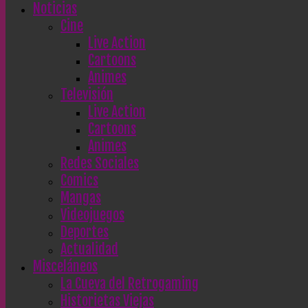
Noticias
Cine
Live Action
Cartoons
Animes
Televisión
Live Action
Cartoons
Animes
Redes Sociales
Comics
Mangas
Videojuegos
Deportes
Actualidad
Misceláneos
La Cueva del Retrogaming
Historietas Viejas