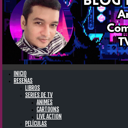
INICIO
RESEÑAS
LIBROS
SERIES DE TV
ANIMES
CARTOONS
LIVE ACTION
PELÍCULAS