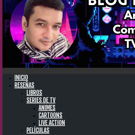
INICIO
RESEÑAS
LIBROS
SERIES DE TV
ANIMES
CARTOONS
LIVE ACTION
PELÍCULAS