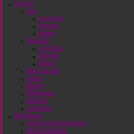
Noticias
Cine
Live Action
Cartoons
Animes
Televisión
Live Action
Cartoons
Animes
Redes Sociales
Comics
Mangas
Videojuegos
Deportes
Actualidad
Misceláneos
La Cueva del Retrogaming
Historietas Viejas