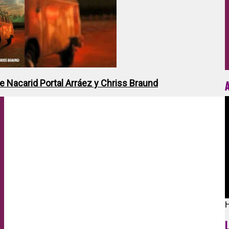
de Nacarid Portal Arráez y Chriss Braund
H