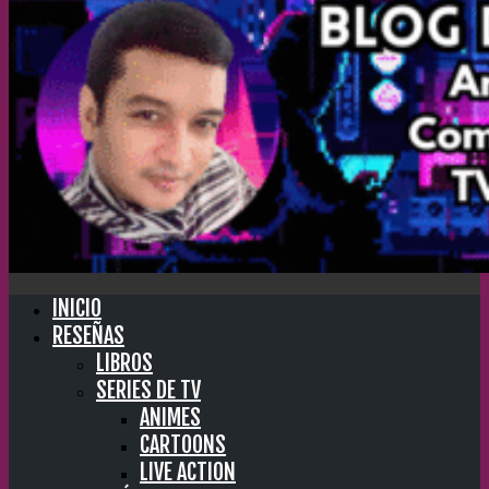
INICIO
RESEÑAS
LIBROS
SERIES DE TV
ANIMES
CARTOONS
LIVE ACTION