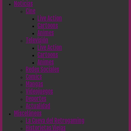
Noticias
Cine
Live Action
Cartoons
Animes
Televisión
Live Action
Cartoons
Animes
Redes Sociales
Comics
Mangas
Videojuegos
Deportes
Actualidad
Misceláneos
La Cueva del Retrogaming
Historietas Viejas