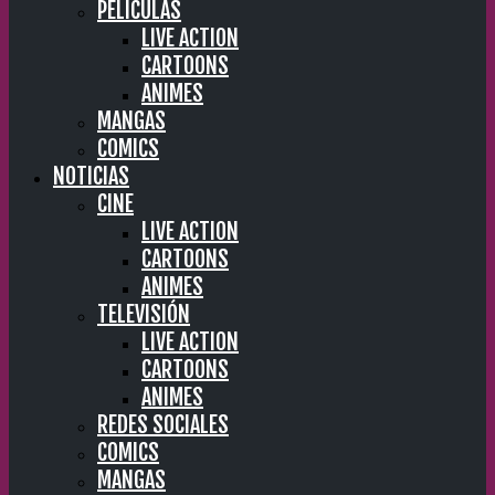
PELÍCULAS
LIVE ACTION
CARTOONS
ANIMES
MANGAS
COMICS
NOTICIAS
CINE
LIVE ACTION
CARTOONS
ANIMES
TELEVISIÓN
LIVE ACTION
CARTOONS
ANIMES
REDES SOCIALES
COMICS
MANGAS