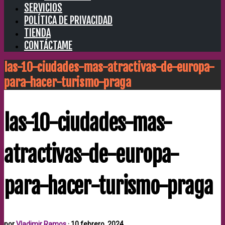
SERVICIOS
POLÍTICA DE PRIVACIDAD
TIENDA
CONTÁCTAME
las-10-ciudades-mas-atractivas-de-europa-
para-hacer-turismo-praga
las-10-ciudades-mas-
atractivas-de-europa-
para-hacer-turismo-praga
por
Vladimir Ramos
·
10 febrero, 2024