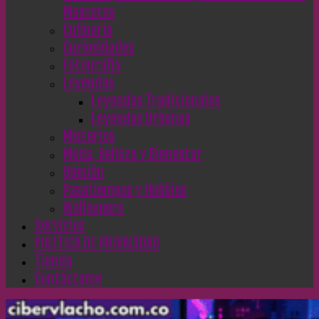
Mascotas
Culinaria
Curiosidades
Fotografía
Leyendas
Leyendas Tradicionales
Leyendas Urbanas
Misterios
Moda, Belleza y Bienestar
Opinión
Pasatiempos y Hobbies
Wallpapers
Servicios
POLÍTICA DE PRIVACIDAD
Tienda
Contáctame