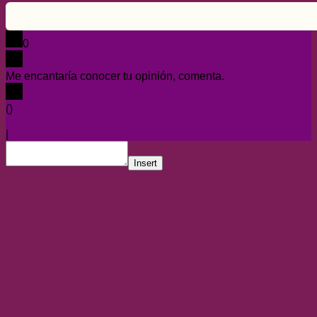
0
Me encantaría conocer tu opinión, comenta.
x
(
)
x
|
Responder
Insert