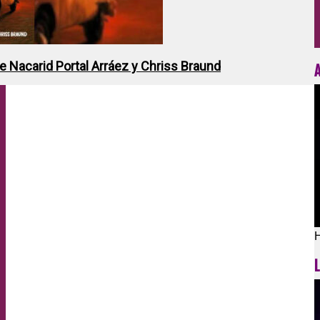
de Nacarid Portal Arráez y Chriss Braund
H