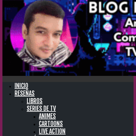
INICIO
RESEÑAS
LIBROS
SERIES DE TV
ANIMES
CARTOONS
LIVE ACTION