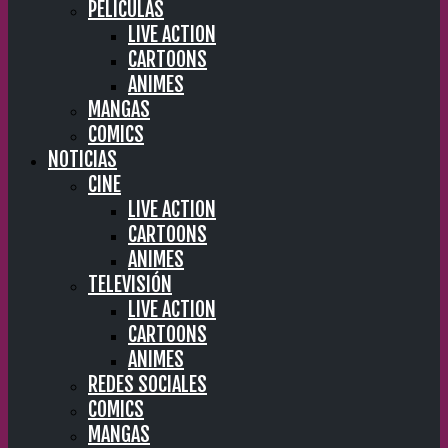
PELÍCULAS
LIVE ACTION
CARTOONS
ANIMES
MANGAS
COMICS
NOTICIAS
CINE
LIVE ACTION
CARTOONS
ANIMES
TELEVISIÓN
LIVE ACTION
CARTOONS
ANIMES
REDES SOCIALES
COMICS
MANGAS