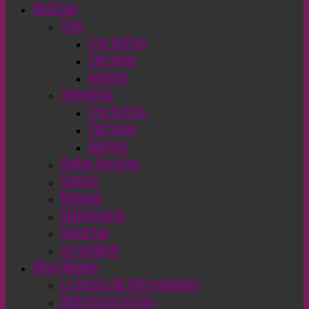
Noticias
Cine
Live Action
Cartoons
Animes
Televisión
Live Action
Cartoons
Animes
Redes Sociales
Comics
Mangas
Videojuegos
Deportes
Actualidad
Misceláneos
La Cueva del Retrogaming
Historietas Viejas