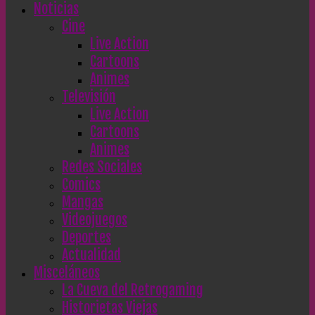
Noticias
Cine
Live Action
Cartoons
Animes
Televisión
Live Action
Cartoons
Animes
Redes Sociales
Comics
Mangas
Videojuegos
Deportes
Actualidad
Misceláneos
La Cueva del Retrogaming
Historietas Viejas