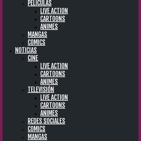
PELÍCULAS
LIVE ACTION
CARTOONS
ANIMES
MANGAS
COMICS
NOTICIAS
CINE
LIVE ACTION
CARTOONS
ANIMES
TELEVISIÓN
LIVE ACTION
CARTOONS
ANIMES
REDES SOCIALES
COMICS
MANGAS