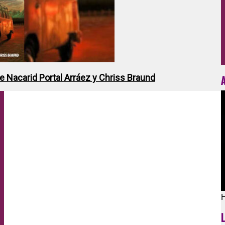
de Nacarid Portal Arráez y Chriss Braund
H