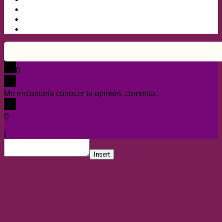
0
Me encantaría conocer tu opinión, comenta.
x
(
)
x
|
Responder
Insert