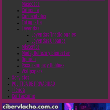
Mascotas
Culinaria
Curiosidades
Fotografía
Leyendas
Leyendas Tradicionales
Leyendas Urbanas
Misterios
Moda, Belleza y Bienestar
Opinión
Pasatiempos y Hobbies
Wallpapers
Servicios
POLÍTICA DE PRIVACIDAD
Tienda
Contáctame