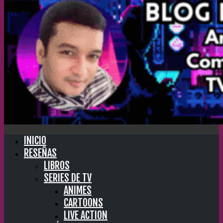
INICIO
RESEÑAS
LIBROS
SERIES DE TV
ANIMES
CARTOONS
LIVE ACTION