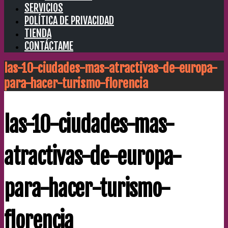
SERVICIOS
POLÍTICA DE PRIVACIDAD
TIENDA
CONTÁCTAME
las-10-ciudades-mas-atractivas-de-europa-
para-hacer-turismo-florencia
las-10-ciudades-mas-
atractivas-de-europa-
para-hacer-turismo-
florencia