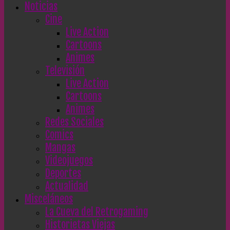
Noticias
Cine
Live Action
Cartoons
Animes
Televisión
Live Action
Cartoons
Animes
Redes Sociales
Comics
Mangas
Videojuegos
Deportes
Actualidad
Misceláneos
La Cueva del Retrogaming
Historietas Viejas