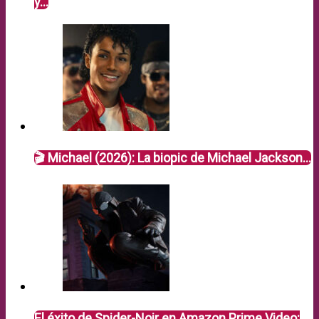
y…
🎬 Michael (2026): La biopic de Michael Jackson…
El éxito de Spider-Noir en Amazon Prime Video: