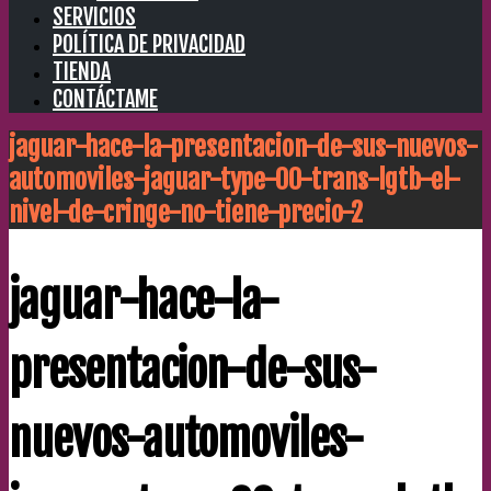
SERVICIOS
POLÍTICA DE PRIVACIDAD
TIENDA
CONTÁCTAME
jaguar-hace-la-presentacion-de-sus-nuevos-
automoviles-jaguar-type-00-trans-lgtb-el-
nivel-de-cringe-no-tiene-precio-2
jaguar-hace-la-
presentacion-de-sus-
nuevos-automoviles-