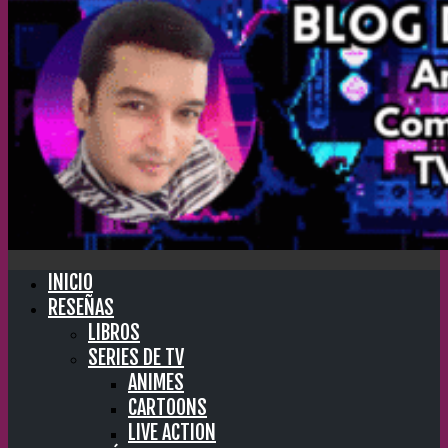
INICIO
RESEÑAS
LIBROS
SERIES DE TV
ANIMES
CARTOONS
LIVE ACTION