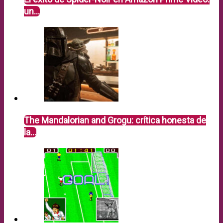
un…
The Mandalorian and Grogu: crítica honesta de
la…