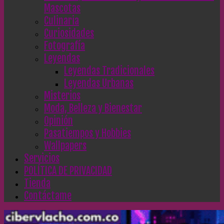
Mascotas
Culinaria
Curiosidades
Fotografía
Leyendas
Leyendas Tradicionales
Leyendas Urbanas
Misterios
Moda, Belleza y Bienestar
Opinión
Pasatiempos y Hobbies
Wallpapers
Servicios
POLÍTICA DE PRIVACIDAD
Tienda
Contáctame