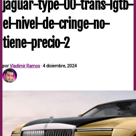
jaguar-type-00-trans-lgtb-
el-nivel-de-cringe-no-
tiene-precio-2
por
Vladimir Ramos
·
4 diciembre, 2024