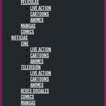
PELÍCULAS
LIVE ACTION
CARTOONS
ANIMES
MANGAS
COMICS
NOTICIAS
CINE
LIVE ACTION
CARTOONS
ANIMES
TELEVISIÓN
LIVE ACTION
CARTOONS
ANIMES
REDES SOCIALES
COMICS
MANGAS