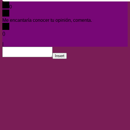
0
Me encantaría conocer tu opinión, comenta.
x
(
)
x
|
Responder
Insert