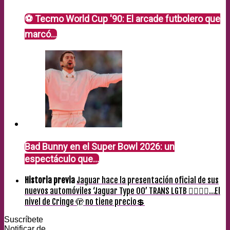
⚽ Tecmo World Cup '90: El arcade futbolero que
marcó…
Bad Bunny en el Super Bowl 2026: un
espectáculo que…
Historia previa
Jaguar hace la presentación oficial de sus
nuevos automóviles ‘Jaguar Type 00’ TRANS LGTB 🏳️‍🌈😂🤣…El
nivel de Cringe 🫣 no tiene precio💲
Suscríbete
Notificar de