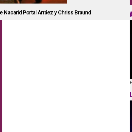
de Nacarid Portal Arráez y Chriss Braund
H