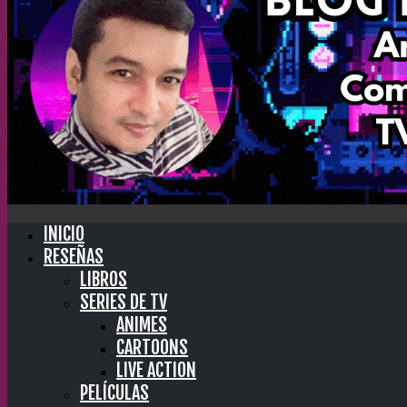
INICIO
RESEÑAS
LIBROS
SERIES DE TV
ANIMES
CARTOONS
LIVE ACTION
PELÍCULAS