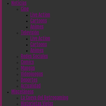
Noticias
Cine
Live Action
Cartoons
Animes
Televisión
Live Action
Cartoons
Animes
Redes Sociales
Comics
Mangas
Videojuegos
Deportes
Actualidad
Misceláneos
La Cueva del Retrogaming
Historietas Viejas