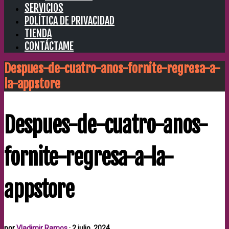
SERVICIOS
POLÍTICA DE PRIVACIDAD
TIENDA
CONTÁCTAME
Despues-de-cuatro-anos-fornite-regresa-a-
la-appstore
Despues-de-cuatro-anos-
fornite-regresa-a-la-
appstore
por
Vladimir Ramos
·
2 julio, 2024