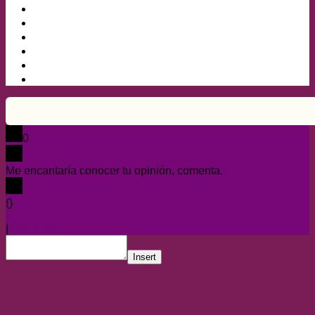
0
Me encantaría conocer tu opinión, comenta.
x
(
)
x
|
Responder
Insert