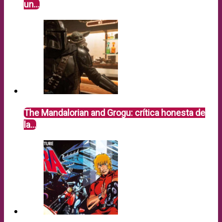
un…
The Mandalorian and Grogu: crítica honesta de
la…