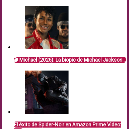
🎬 Michael (2026): La biopic de Michael Jackson…
El éxito de Spider-Noir en Amazon Prime Video: