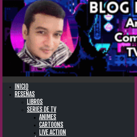
INICIO
RESEÑAS
LIBROS
SERIES DE TV
ANIMES
CARTOONS
LIVE ACTION