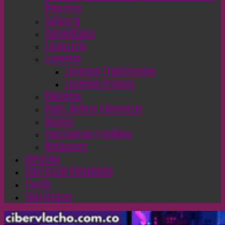
Mascotas
Culinaria
Curiosidades
Fotografía
Leyendas
Leyendas Tradicionales
Leyendas Urbanas
Misterios
Moda, Belleza y Bienestar
Opinión
Pasatiempos y Hobbies
Wallpapers
Servicios
POLÍTICA DE PRIVACIDAD
Tienda
Contáctame