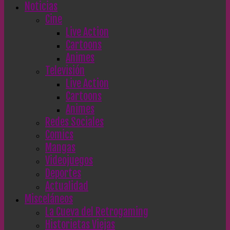
Noticias
Cine
Live Action
Cartoons
Animes
Televisión
Live Action
Cartoons
Animes
Redes Sociales
Comics
Mangas
Videojuegos
Deportes
Actualidad
Misceláneos
La Cueva del Retrogaming
Historietas Viejas