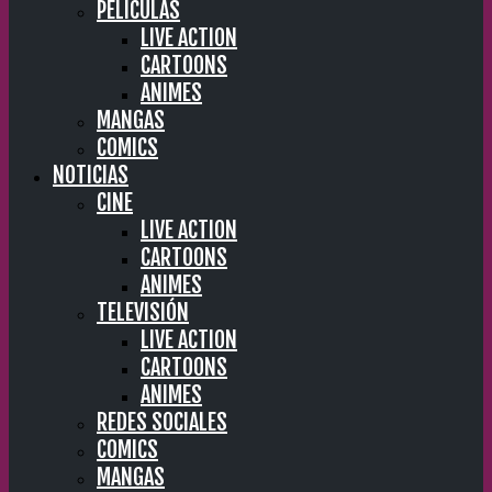
PELÍCULAS
LIVE ACTION
CARTOONS
ANIMES
MANGAS
COMICS
NOTICIAS
CINE
LIVE ACTION
CARTOONS
ANIMES
TELEVISIÓN
LIVE ACTION
CARTOONS
ANIMES
REDES SOCIALES
COMICS
MANGAS