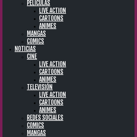
PELÍCULAS
LIVE ACTION
CARTOONS
ANIMES
MANGAS
COMICS
NOTICIAS
CINE
LIVE ACTION
CARTOONS
ANIMES
TELEVISIÓN
LIVE ACTION
CARTOONS
ANIMES
REDES SOCIALES
COMICS
MANGAS