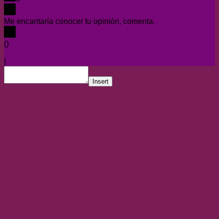
Me encantaría conocer tu opinión, comenta.
x
(
)
x
|
Responder
Insert