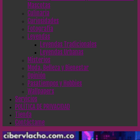
Mascotas
Culinaria
Curiosidades
Fotografía
Leyendas
Leyendas Tradicionales
Leyendas Urbanas
Misterios
Moda, Belleza y Bienestar
Opinión
Pasatiempos y Hobbies
Wallpapers
Servicios
POLÍTICA DE PRIVACIDAD
Tienda
Contáctame