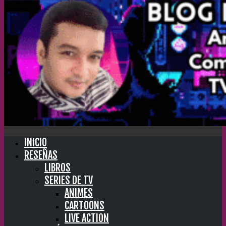
INICIO
RESEÑAS
LIBROS
SERIES DE TV
ANIMES
CARTOONS
LIVE ACTION