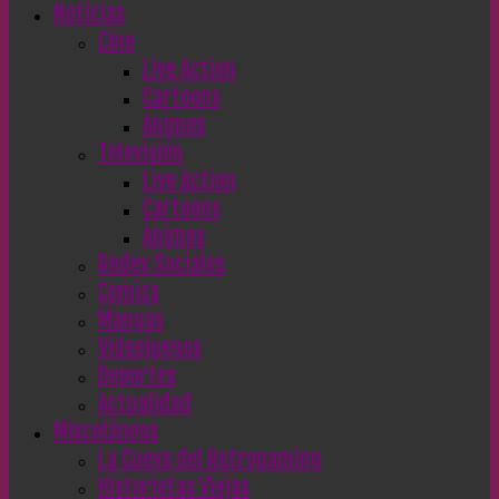
Noticias
Cine
Live Action
Cartoons
Animes
Televisión
Live Action
Cartoons
Animes
Redes Sociales
Comics
Mangas
Videojuegos
Deportes
Actualidad
Misceláneos
La Cueva del Retrogaming
Historietas Viejas