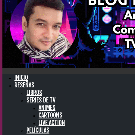
INICIO
RESEÑAS
LIBROS
SERIES DE TV
ANIMES
CARTOONS
LIVE ACTION
PELÍCULAS