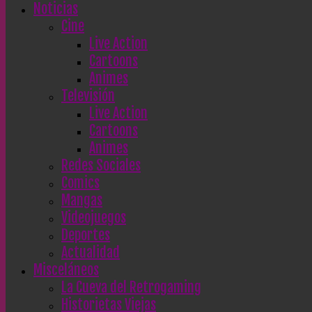
Noticias
Cine
Live Action
Cartoons
Animes
Televisión
Live Action
Cartoons
Animes
Redes Sociales
Comics
Mangas
Videojuegos
Deportes
Actualidad
Misceláneos
La Cueva del Retrogaming
Historietas Viejas