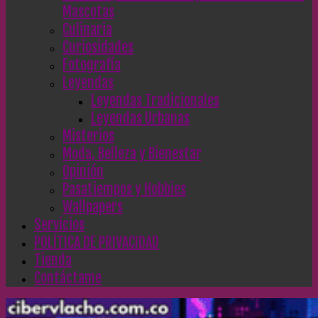
Mascotas
Culinaria
Curiosidades
Fotografía
Leyendas
Leyendas Tradicionales
Leyendas Urbanas
Misterios
Moda, Belleza y Bienestar
Opinión
Pasatiempos y Hobbies
Wallpapers
Servicios
POLÍTICA DE PRIVACIDAD
Tienda
Contáctame