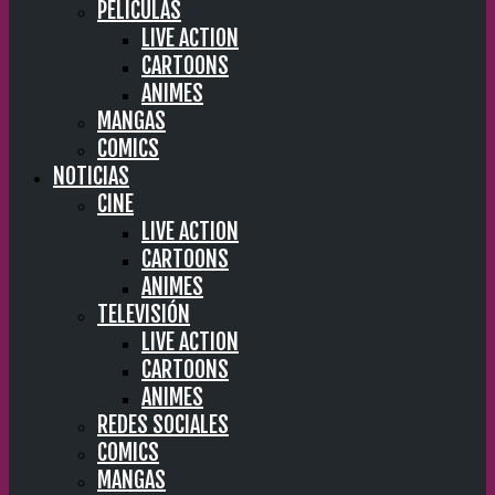
PELÍCULAS
LIVE ACTION
CARTOONS
ANIMES
MANGAS
COMICS
NOTICIAS
CINE
LIVE ACTION
CARTOONS
ANIMES
TELEVISIÓN
LIVE ACTION
CARTOONS
ANIMES
REDES SOCIALES
COMICS
MANGAS