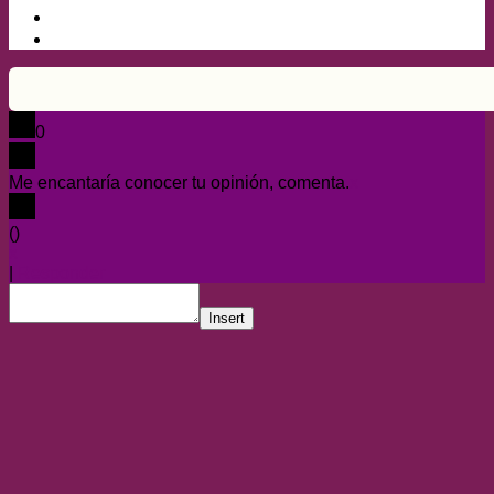
0
Me encantaría conocer tu opinión, comenta.
x
(
)
x
|
Responder
Insert