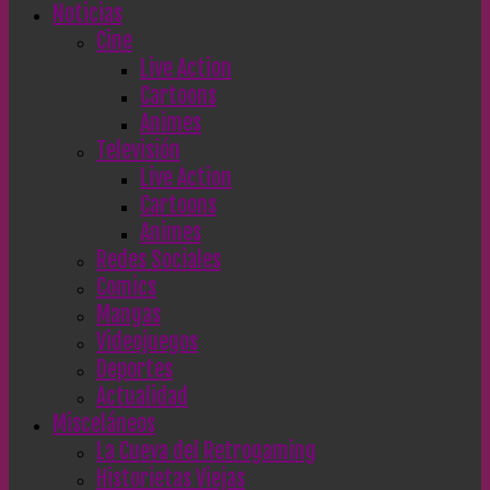
Noticias
Cine
Live Action
Cartoons
Animes
Televisión
Live Action
Cartoons
Animes
Redes Sociales
Comics
Mangas
Videojuegos
Deportes
Actualidad
Misceláneos
La Cueva del Retrogaming
Historietas Viejas