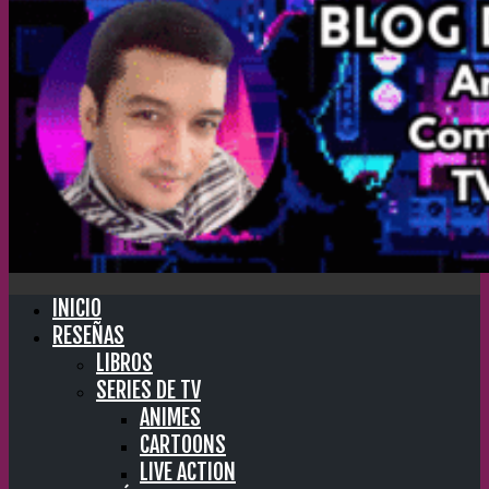
INICIO
RESEÑAS
LIBROS
SERIES DE TV
ANIMES
CARTOONS
LIVE ACTION