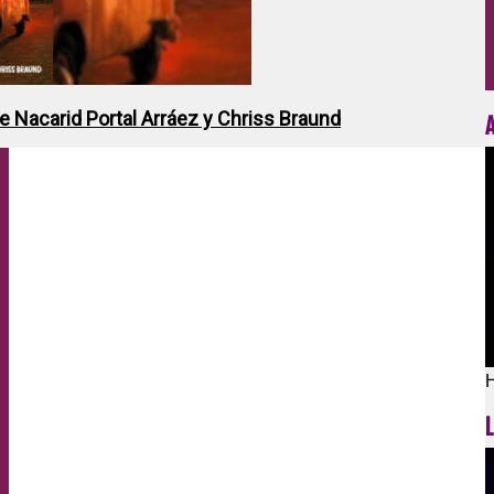
de Nacarid Portal Arráez y Chriss Braund
H