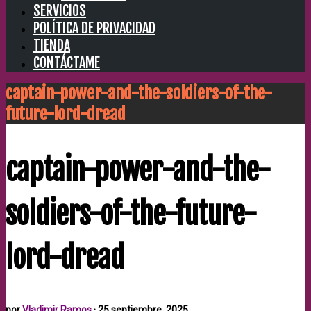
SERVICIOS
POLÍTICA DE PRIVACIDAD
TIENDA
CONTÁCTAME
captain-power-and-the-soldiers-of-the-
future-lord-dread
captain-power-and-the-
soldiers-of-the-future-
lord-dread
por
Vladimir Ramos
·
25 septiembre, 2025