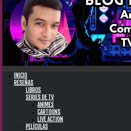
INICIO
RESEÑAS
LIBROS
SERIES DE TV
ANIMES
CARTOONS
LIVE ACTION
PELÍCULAS