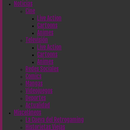
Noticias
Cine
Live Action
Cartoons
Animes
Televisión
Live Action
Cartoons
Animes
Redes Sociales
Comics
Mangas
Videojuegos
Deportes
Actualidad
Misceláneos
La Cueva del Retrogaming
Historietas Viejas