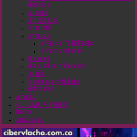
Mascotas
Culinaria
Curiosidades
Fotografía
Leyendas
Leyendas Tradicionales
Leyendas Urbanas
Misterios
Moda, Belleza y Bienestar
Opinión
Pasatiempos y Hobbies
Wallpapers
Servicios
POLÍTICA DE PRIVACIDAD
Tienda
Contáctame