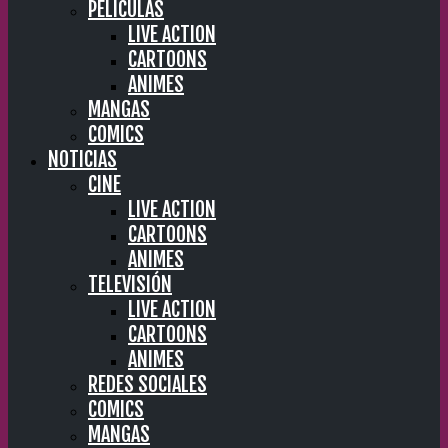
PELÍCULAS
LIVE ACTION
CARTOONS
ANIMES
MANGAS
COMICS
NOTICIAS
CINE
LIVE ACTION
CARTOONS
ANIMES
TELEVISIÓN
LIVE ACTION
CARTOONS
ANIMES
REDES SOCIALES
COMICS
MANGAS