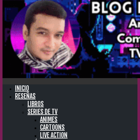
INICIO
RESEÑAS
LIBROS
SERIES DE TV
ANIMES
CARTOONS
LIVE ACTION