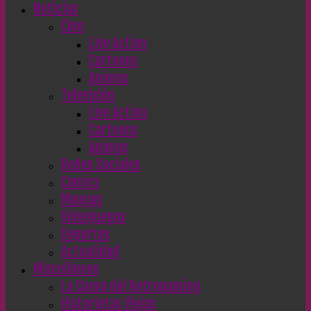
Noticias
Cine
Live Action
Cartoons
Animes
Televisión
Live Action
Cartoons
Animes
Redes Sociales
Comics
Mangas
Videojuegos
Deportes
Actualidad
Misceláneos
La Cueva del Retrogaming
Historietas Viejas