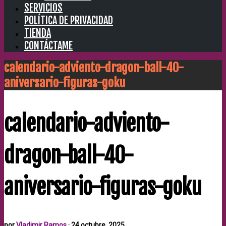
SERVICIOS
POLÍTICA DE PRIVACIDAD
TIENDA
CONTÁCTAME
calendario-adviento-dragon-ball-40-
aniversario-figuras-goku
calendario-adviento-
dragon-ball-40-
aniversario-figuras-goku
por
Vladimir Ramos
·
24 octubre, 2025