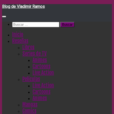
Saltar
Blog de Vladimir Ramos
al
contenido
Buscar:
Inicio
Reseñas
Libros
Series de TV
Animes
Cartoons
Live Action
Películas
Live Action
Cartoons
Animes
Mangas
Comics