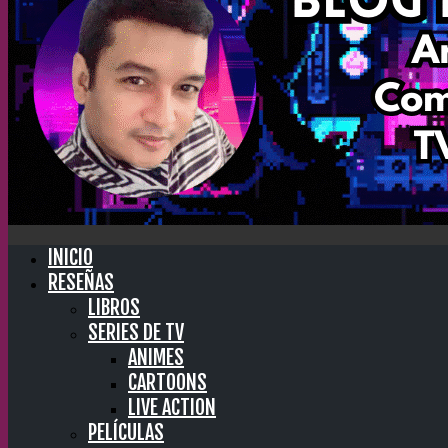
INICIO
RESEÑAS
LIBROS
SERIES DE TV
ANIMES
CARTOONS
LIVE ACTION
PELÍCULAS