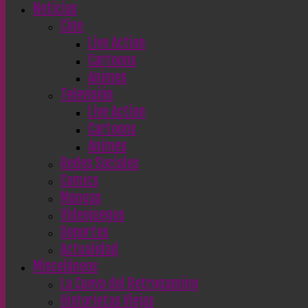
Noticias
Cine
Live Action
Cartoons
Animes
Televisión
Live Action
Cartoons
Animes
Redes Sociales
Comics
Mangas
Videojuegos
Deportes
Actualidad
Misceláneos
La Cueva del Retrogaming
Historietas Viejas