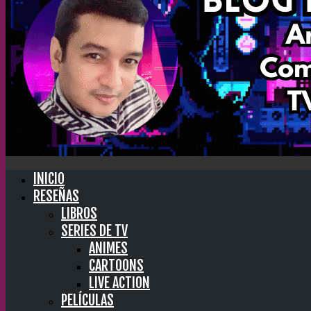
INICIO
RESEÑAS
LIBROS
SERIES DE TV
ANIMES
CARTOONS
LIVE ACTION
PELÍCULAS