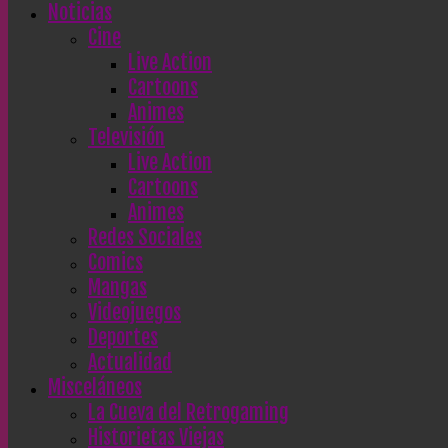
Noticias
Cine
Live Action
Cartoons
Animes
Televisión
Live Action
Cartoons
Animes
Redes Sociales
Comics
Mangas
Videojuegos
Deportes
Actualidad
Misceláneos
La Cueva del Retrogaming
Historietas Viejas