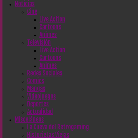
Noticias
Cine
Live Action
Cartoons
Animes
Televisión
Live Action
Cartoons
Animes
Redes Sociales
Comics
Mangas
Videojuegos
Deportes
Actualidad
Misceláneos
La Cueva del Retrogaming
Historietas Viejas