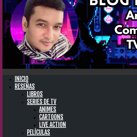
INICIO
RESEÑAS
LIBROS
SERIES DE TV
ANIMES
CARTOONS
LIVE ACTION
PELÍCULAS