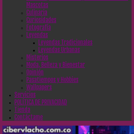
Mascotas
Culinaria
Curiosidades
Fotografía
Leyendas
Leyendas Tradicionales
Leyendas Urbanas
Misterios
Moda, Belleza y Bienestar
Opinión
Pasatiempos y Hobbies
Wallpapers
Servicios
POLÍTICA DE PRIVACIDAD
Tienda
Contáctame