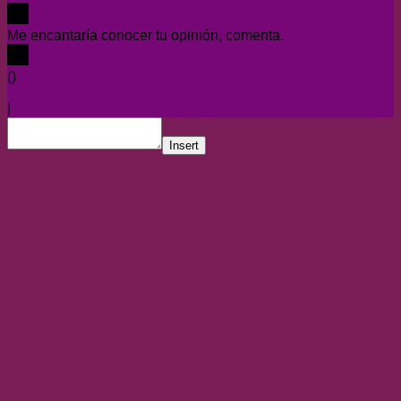
Me encantaría conocer tu opinión, comenta.
x
(
)
x
|
Responder
Insert