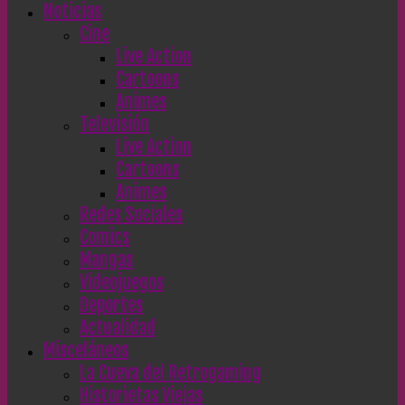
Noticias
Cine
Live Action
Cartoons
Animes
Televisión
Live Action
Cartoons
Animes
Redes Sociales
Comics
Mangas
Videojuegos
Deportes
Actualidad
Misceláneos
La Cueva del Retrogaming
Historietas Viejas