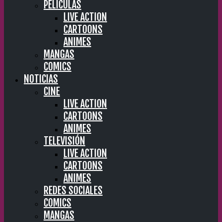
PELÍCULAS
LIVE ACTION
CARTOONS
ANIMES
MANGAS
COMICS
NOTICIAS
CINE
LIVE ACTION
CARTOONS
ANIMES
TELEVISIÓN
LIVE ACTION
CARTOONS
ANIMES
REDES SOCIALES
COMICS
MANGAS