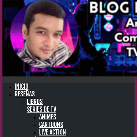
INICIO
RESEÑAS
LIBROS
SERIES DE TV
ANIMES
CARTOONS
LIVE ACTION