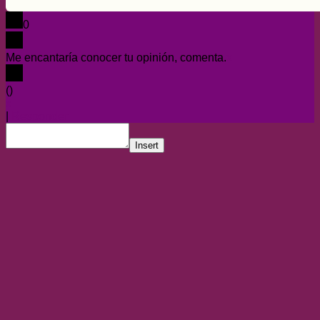
0
Me encantaría conocer tu opinión, comenta.
x
(
)
x
|
Responder
Insert