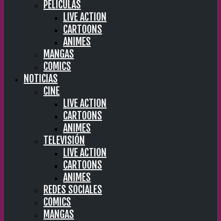
PELÍCULAS
LIVE ACTION
CARTOONS
ANIMES
MANGAS
COMICS
NOTICIAS
CINE
LIVE ACTION
CARTOONS
ANIMES
TELEVISIÓN
LIVE ACTION
CARTOONS
ANIMES
REDES SOCIALES
COMICS
MANGAS