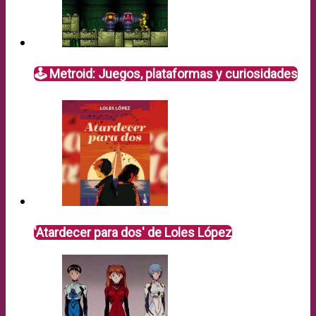
🕹️ Metroid: Juegos, plataformas y curiosidades
'Atardecer para dos' de Loles López