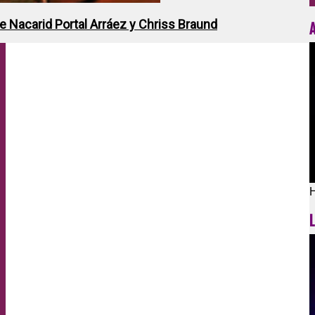
de Nacarid Portal Arráez y Chriss Braund
H