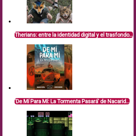
Therians: entre la identidad digital y el trasfondo…
'De Mí Para Mí: La Tormenta Pasará' de Nacarid…