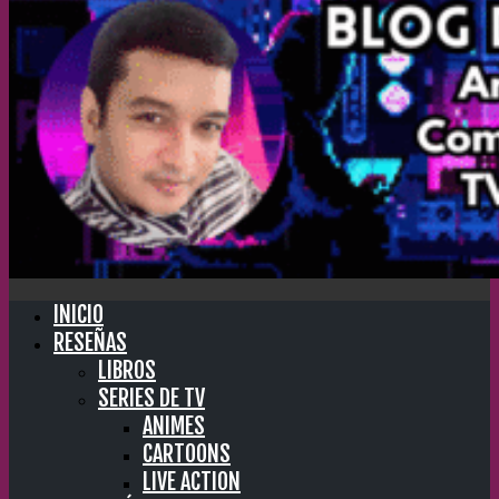
INICIO
RESEÑAS
LIBROS
SERIES DE TV
ANIMES
CARTOONS
LIVE ACTION