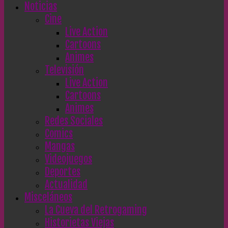
Noticias
Cine
Live Action
Cartoons
Animes
Televisión
Live Action
Cartoons
Animes
Redes Sociales
Comics
Mangas
Videojuegos
Deportes
Actualidad
Misceláneos
La Cueva del Retrogaming
Historietas Viejas