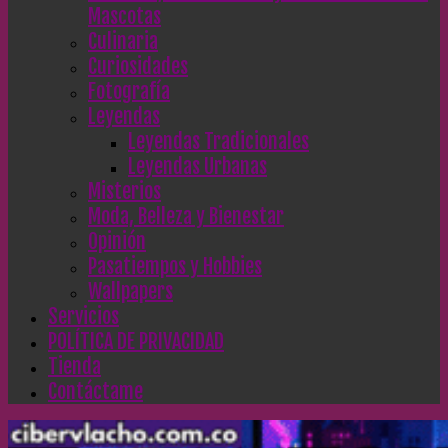
Mascotas
Culinaria
Curiosidades
Fotografía
Leyendas
Leyendas Tradicionales
Leyendas Urbanas
Misterios
Moda, Belleza y Bienestar
Opinión
Pasatiempos y Hobbies
Wallpapers
Servicios
POLÍTICA DE PRIVACIDAD
Tienda
Contáctame