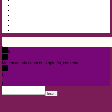
0
Me encantaría conocer tu opinión, comenta.
x
(
)
x
|
Responder
Insert