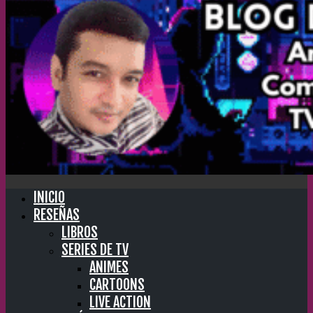
INICIO
RESEÑAS
LIBROS
SERIES DE TV
ANIMES
CARTOONS
LIVE ACTION