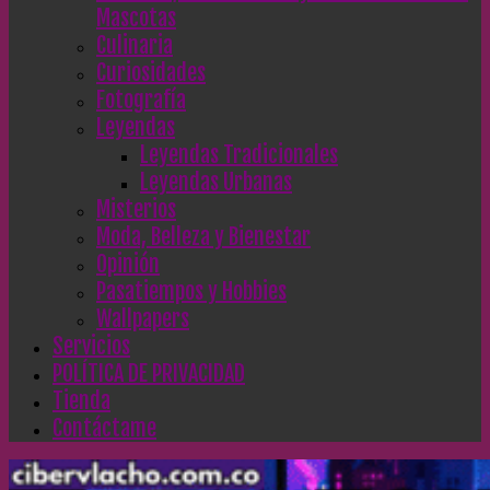
Mascotas
Culinaria
Curiosidades
Fotografía
Leyendas
Leyendas Tradicionales
Leyendas Urbanas
Misterios
Moda, Belleza y Bienestar
Opinión
Pasatiempos y Hobbies
Wallpapers
Servicios
POLÍTICA DE PRIVACIDAD
Tienda
Contáctame