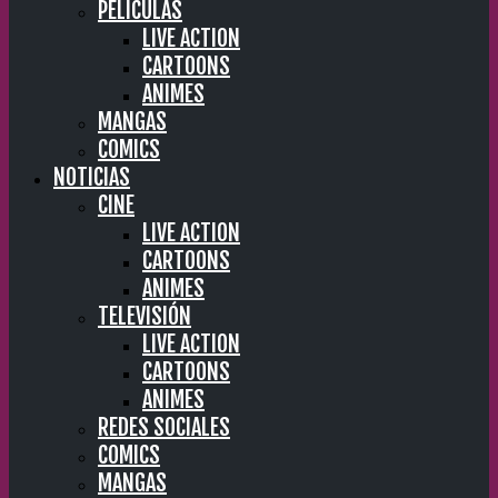
PELÍCULAS
LIVE ACTION
CARTOONS
ANIMES
MANGAS
COMICS
NOTICIAS
CINE
LIVE ACTION
CARTOONS
ANIMES
TELEVISIÓN
LIVE ACTION
CARTOONS
ANIMES
REDES SOCIALES
COMICS
MANGAS