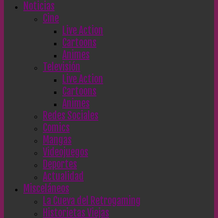
Noticias
Cine
Live Action
Cartoons
Animes
Televisión
Live Action
Cartoons
Animes
Redes Sociales
Comics
Mangas
Videojuegos
Deportes
Actualidad
Misceláneos
La Cueva del Retrogaming
Historietas Viejas