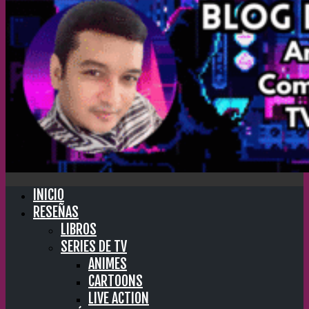
INICIO
RESEÑAS
LIBROS
SERIES DE TV
ANIMES
CARTOONS
LIVE ACTION