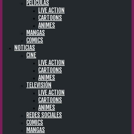
PELÍCULAS
LIVE ACTION
CARTOONS
ANIMES
MANGAS
COMICS
NOTICIAS
CINE
LIVE ACTION
CARTOONS
ANIMES
TELEVISIÓN
LIVE ACTION
CARTOONS
ANIMES
REDES SOCIALES
COMICS
MANGAS