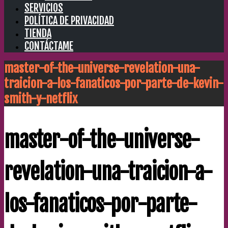
SERVICIOS
POLÍTICA DE PRIVACIDAD
TIENDA
CONTÁCTAME
master-of-the-universe-revelation-una-
traicion-a-los-fanaticos-por-parte-de-kevin-
smith-y-netflix
master-of-the-universe-
revelation-una-traicion-a-
los-fanaticos-por-parte-