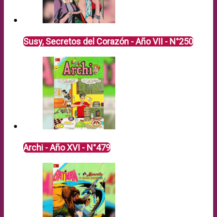
Susy, Secretos del Corazón - Año VII - N°250
Archi - Año XVI - N°479