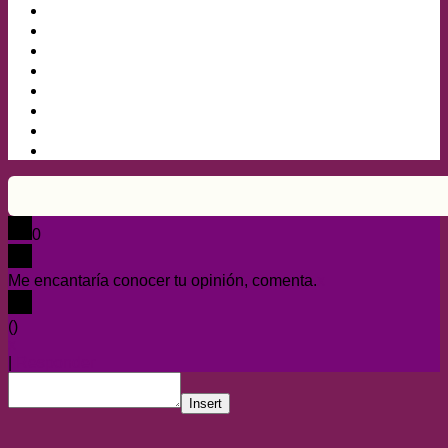
0
Me encantaría conocer tu opinión, comenta.
x
(
)
x
|
Responder
Insert