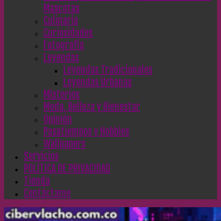
Mascotas
Culinaria
Curiosidades
Fotografía
Leyendas
Leyendas Tradicionales
Leyendas Urbanas
Misterios
Moda, Belleza y Bienestar
Opinión
Pasatiempos y Hobbies
Wallpapers
Servicios
POLÍTICA DE PRIVACIDAD
Tienda
Contáctame