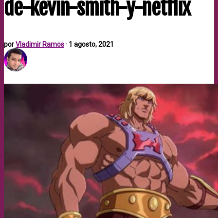
de-kevin-smith-y-netflix
por
Vladimir Ramos
·
1 agosto, 2021