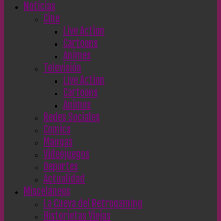
Noticias
Cine
Live Action
Cartoons
Animes
Televisión
Live Action
Cartoons
Animes
Redes Sociales
Comics
Mangas
Videojuegos
Deportes
Actualidad
Misceláneos
La Cueva del Retrogaming
Historietas Viejas