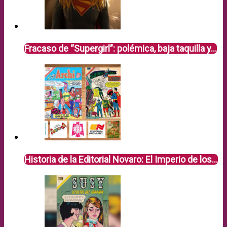
Fracaso de “Supergirl”: polémica, baja taquilla y…
Historia de la Editorial Novaro: El Imperio de los…