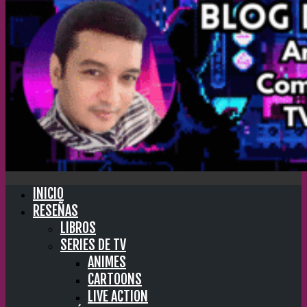
INICIO
RESEÑAS
LIBROS
SERIES DE TV
ANIMES
CARTOONS
LIVE ACTION