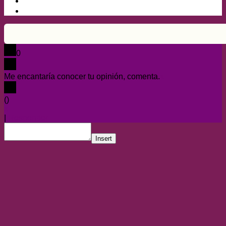
0
Me encantaría conocer tu opinión, comenta.
x
(
)
x
|
Responder
Insert