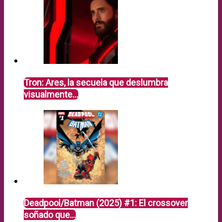
Tron: Ares, la secuela que deslumbra
visualmente…
Deadpool/Batman (2025) #1: El crossover
soñado que…