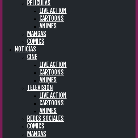
PELÍCULAS
LIVE ACTION
CARTOONS
ANIMES
MANGAS
COMICS
NOTICIAS
CINE
LIVE ACTION
CARTOONS
ANIMES
TELEVISIÓN
LIVE ACTION
CARTOONS
ANIMES
REDES SOCIALES
COMICS
MANGAS