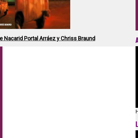
de Nacarid Portal Arráez y Chriss Braund
H