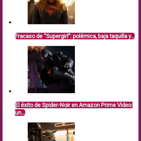
Fracaso de “Supergirl”: polémica, baja taquilla y…
El éxito de Spider-Noir en Amazon Prime Video:
un…