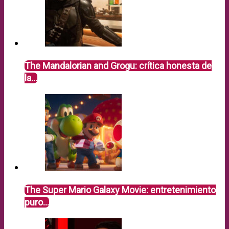
The Mandalorian and Grogu: crítica honesta de
la…
The Super Mario Galaxy Movie: entretenimiento
puro…