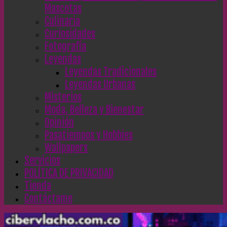
Mascotas
Culinaria
Curiosidades
Fotografía
Leyendas
Leyendas Tradicionales
Leyendas Urbanas
Misterios
Moda, Belleza y Bienestar
Opinión
Pasatiempos y Hobbies
Wallpapers
Servicios
POLÍTICA DE PRIVACIDAD
Tienda
Contáctame