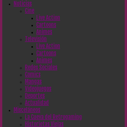
Noticias
Cine
Live Action
Cartoons
Animes
Televisión
Live Action
Cartoons
Animes
Redes Sociales
Comics
Mangas
Videojuegos
Deportes
Actualidad
Misceláneos
La Cueva del Retrogaming
Historietas Viejas