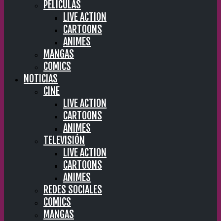
PELÍCULAS
LIVE ACTION
CARTOONS
ANIMES
MANGAS
COMICS
NOTICIAS
CINE
LIVE ACTION
CARTOONS
ANIMES
TELEVISIÓN
LIVE ACTION
CARTOONS
ANIMES
REDES SOCIALES
COMICS
MANGAS