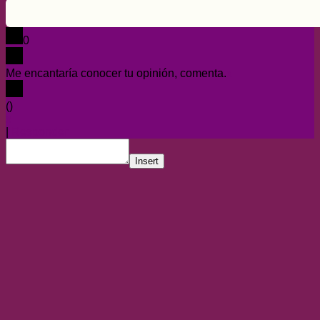
0
Me encantaría conocer tu opinión, comenta.
x
(
)
x
|
Responder
Insert