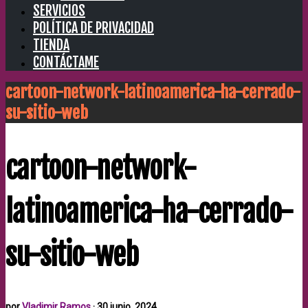
SERVICIOS
POLÍTICA DE PRIVACIDAD
TIENDA
CONTÁCTAME
cartoon-network-latinoamerica-ha-cerrado-
su-sitio-web
cartoon-network-
latinoamerica-ha-cerrado-
su-sitio-web
por
Vladimir Ramos
·
30 junio, 2024