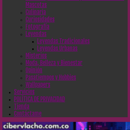
Mascotas
Culinaria
Curiosidades
Fotografía
Leyendas
Leyendas Tradicionales
Leyendas Urbanas
Misterios
Moda, Belleza y Bienestar
Opinión
Pasatiempos y Hobbies
Wallpapers
Servicios
POLÍTICA DE PRIVACIDAD
Tienda
Contáctame