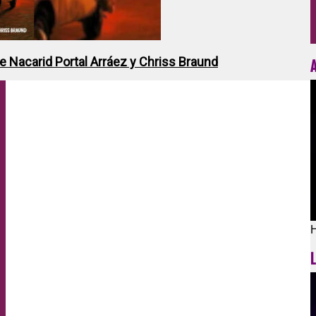
de Nacarid Portal Arráez y Chriss Braund
H