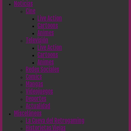
Noticias
Cine
Live Action
Cartoons
Animes
Televisión
Live Action
Cartoons
Animes
Redes Sociales
Comics
Mangas
Videojuegos
Deportes
Actualidad
Misceláneos
La Cueva del Retrogaming
Historietas Viejas