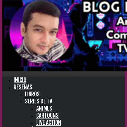
INICIO
RESEÑAS
LIBROS
SERIES DE TV
ANIMES
CARTOONS
LIVE ACTION